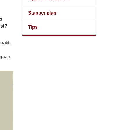
Stappenplan
ns
ast?
Tips
maakt.
 gaan