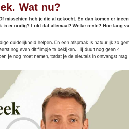
Uw zakelijke bezittingen
eek. Wat nu?
Ziekteverzuim
Of misschien heb je die al gekocht. En dan komen er inee
k is er nodig? Lukt dat allemaal? Welke rente? Hoe lang v
dige duidelijkheid helpen. En een afspraak is natuurlijk zo ge
rst nog even dit filmpje te bekijken. Hij duurt nog geen 4
pen je nog moet nemen, totdat je de sleutels in ontvangst mag