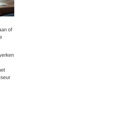
aan of
e
werken
het
iseur