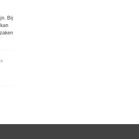
n. Bij
 kan
dzaken
ks