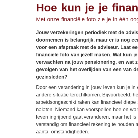
Hoe kun je je fina
Uitvaart
Woonhuisverzekering
Met onze financiële foto zie je in één oog
Zorgverzekering
Jouw verzekeringen periodiek met de advi
Pensioen
doornemen is belangrijk, maar er is nog e
Sparen
voor een afspraak met de adviseur. Laat e
financiële foto van jezelf maken. Wat kun je
verwachten na jouw pensionering, en wat z
gevolgen van het overlijden van een van d
gezinsleden?
Door een verandering in jouw leven kun je in
andere situatie terechtkomen. Bijvoorbeeld: he
arbeidsongeschikt raken kan financieel diepe
nalaten. Niemand kan voorspellen hoe en wa
leven ingrijpend gaat veranderen, maar het is
verstandig om financieel rekening te houden 
aantal omstandigheden.