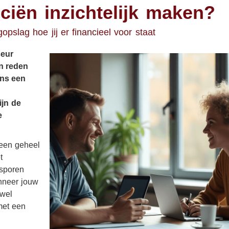
Uw zakelijke bezittingen
nciën inzichtelijk maken?
Ziekteverzuim
opslag hoe jij er financieel voor staat
seur
en reden
ens een
ijn de
e
 een geheel
t
 sporen
nneer jouw
 wel
met een